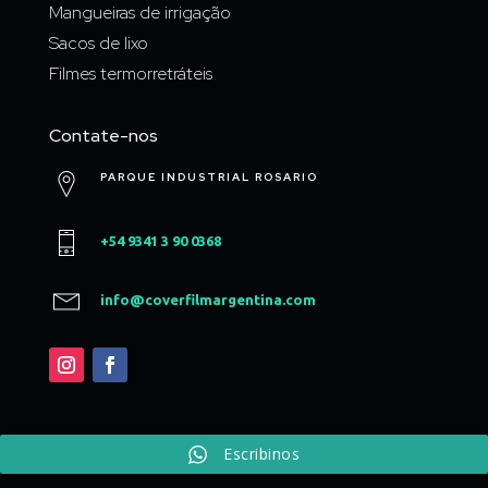
Mangueiras de irrigação
Sacos de lixo
Filmes termorretráteis
Contate-nos
PARQUE INDUSTRIAL ROSARIO
+54 9341 3 90 0368
info@coverfilmargentina.com
Desarrollado por
Nebari Design
Escribinos